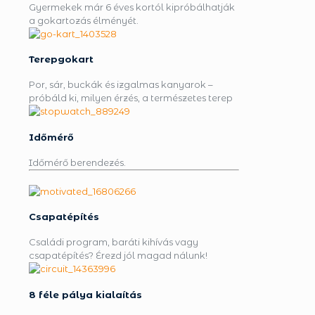
Gyermekek már 6 éves kortól kipróbálhatják
a gokartozás élményét.
Terepgokart
Por, sár, buckák és izgalmas kanyarok –
próbáld ki, milyen érzés, a természetes terep
Időmérő
Időmérő berendezés.
Csapatépítés
Családi program, baráti kihívás vagy
csapatépítés? Érezd jól magad nálunk!
8 féle pálya kialaítás