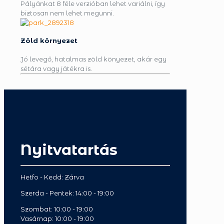
Pályánkat 8 féle verzióban lehet variálni, így
biztosan nem lehet megunni.
Zöld környezet
Jó levegő, hatalmas zöld könyezet, akár egy
sétára vagy játékra is.
Nyitvatartás
Hetfo -
Kedd: Zárva
Szerda - Pentek: 14:00 - 19:00
Szombat: 10:00 - 19:00
Vasárnap: 10:00 - 19:00