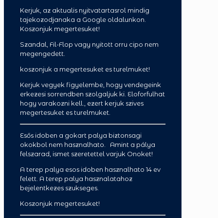
Kerjuk, az aktualis nyitvatartasrol mindig
tajekozodjanak
a a Google oldalunkon.
Koszonjuk megertesuket!
Szandal, Fil-Flop vagy nyitott orru cipo nem
megengedett.
koszonjuk a megertesuket es turelmuket!
Kerjuk vegyek figyelembe, hogy vendegeink
erkezesi sorrendben szolgaljuk ki. Eloforfulhat
hogy varakozni kell., ezert kerjuk szives
megertesuket es turelmuket.
Esős idoben a gokart palya biztonsagi
okokbol nem hasznalhato. Amint a pálya
felszarad, ismet szeretettel varjuk Onoket!
A terep palya esos idoben hasznalhato 14 ev
felett. A terep palya hasznalatahoz
bejelentkezes szukseges.
Koszonjuk megertesuket!