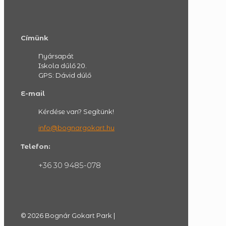
Címünk
Nyársapát
Iskola dűlő 20.
GPS: Dávid dúlő
E-mail
Kérdése van? Segítünk!
info@bognargokart.hu
Telefon:
+36 30 9485-078
© 2026 Bognár Gokart Park |