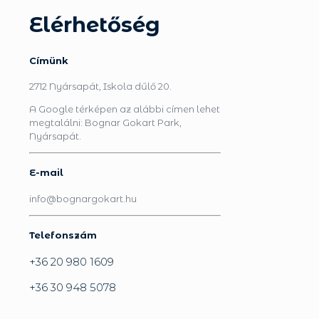
Elérhetőség
Címünk
2712 Nyársapát, Iskola dűlő 20.
A Google térképen az alábbi címen lehet
megtalálni: Bognar Gokart Park,
Nyársapát.
E-mail
info@bognargokart.hu
Telefonszám
+36 20 980 1609
+36 30 948 5078