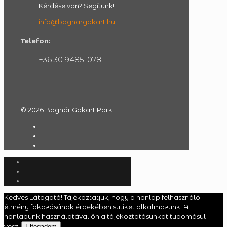
Kérdése van? Segítünk!
info@bognargokart.hu
Telefon:
+36 30 9485-078
© 2026 Bognár Gokart Park |
Kedves Látogató! Tájékoztatjuk, hogy a honlap felhasználói
élmény fokozásának érdekében sütiket alkalmazunk. A
honlapunk használatával ön a tájékoztatásunkat tudomásul
veszi.
Elfogadom