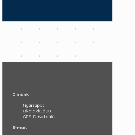
Címünk
Nyársapát
Iskola dűlő 20.
GPS: Dávid dúlő
E-mail