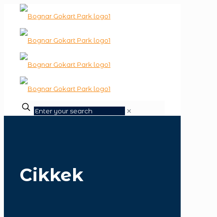
✕
Cikkek