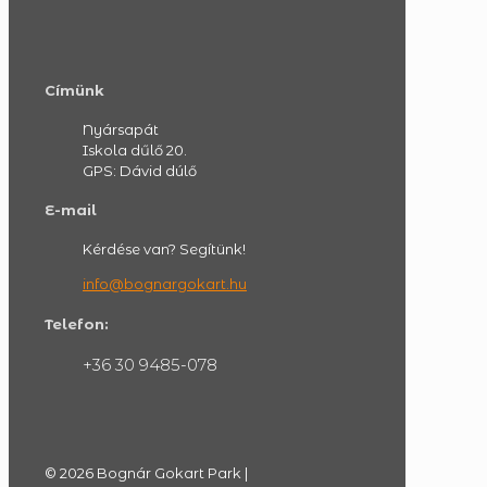
Címünk
Nyársapát
Iskola dűlő 20.
GPS: Dávid dúlő
E-mail
Kérdése van? Segítünk!
info@bognargokart.hu
Telefon:
+36 30 9485-078
© 2026 Bognár Gokart Park |