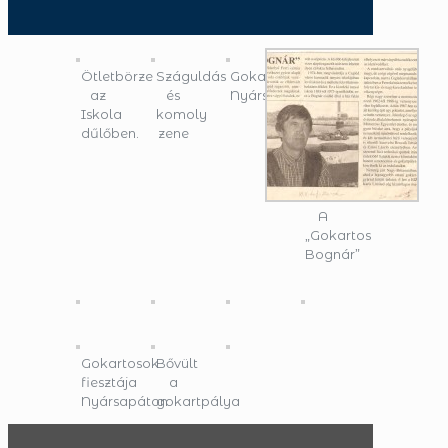
Ötletbörze
Száguldás
Gokartpálya
az
és
Nyársapát
Iskola
komoly
dűlőben.
zene
A
„Gokartos
Bognár”
Gokartosok
Bővült
fiesztája
a
Nyársapáton
gokartpálya