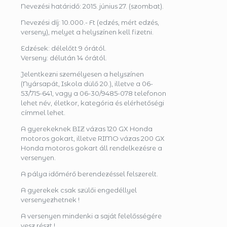
Nevezési határidő: 2015. június 27. (szombat).
Nevezési díj: 10.000.- Ft (edzés, mért edzés,
verseny), melyet a helyszínen kell fizetni.
Edzések: délelőtt 9 órától.
Verseny: délután 14 órától.
Jelentkezni személyesen a helyszínen
(Nyársapát, Iskola dülő 20.), illetve a 06-
53/715-641, vagy a 06-30/9485-078 telefonon
lehet név, életkor, kategória és elérhetőségi
címmel lehet.
A gyerekeknek BIZ vázas 120 GX Honda
motoros gokart, illetve RIMO vázas 200 GX
Honda motoros gokart áll rendelkezésre a
versenyen.
A pálya időmérő berendezéssel felszerelt.
A gyerekek csak szülői engedéllyel
versenyezhetnek !
A versenyen mindenki a saját felelősségére
vesz részt !