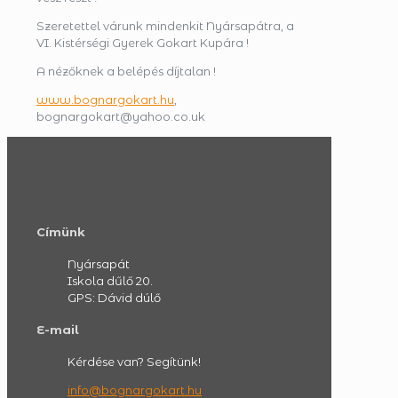
Szeretettel várunk mindenkit Nyársapátra, a
VI. Kistérségi Gyerek Gokart Kupára !
A nézőknek a belépés díjtalan !
www.bognargokart.hu
,
bognargokart@yahoo.co.uk
Címünk
Nyársapát
Iskola dűlő 20.
GPS: Dávid dúlő
E-mail
Kérdése van? Segítünk!
info@bognargokart.hu