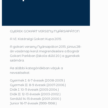
GYEREK GOKART VERSENY NYÁRSAPÁTON
A VI. Kistérségi Gokart Kupa 2015.
A gokart verseny Nyársapáton 2015. június 28-
án vasárnap kerül megrendezésre a Bognár
Gokart Parkban (Iskola dűlő 20.) a gyerekek
számára.
Az alábbi kategóriákban várjuk a
nevezéseket:
Gyermek I. 6-7 évesek (2008-2009.)
Gyermek II. 8-9 évesek (2007-2006.)
Diák I. 10-11 évesek (2005-2004.)
Diák II. 12-13 évesek (2003-2002.)
Serdülő 14-15 évesek (2001-2000.)
Junior 16-17 évesek (1999-1998.)